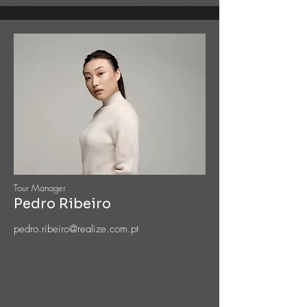
Tour Manager
Pedro Ribeiro
pedro.ribeiro@realize.com.pt