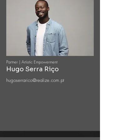
Partner | Artistic Empowerment
Hugo Serra Riço
hugoserrarico@realize.com.pt