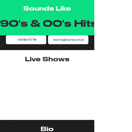
Sounds Like
90's & 00's Hits | Pop 
+351 926 070 796
booking@realize.com.pt
Live Shows
Bio