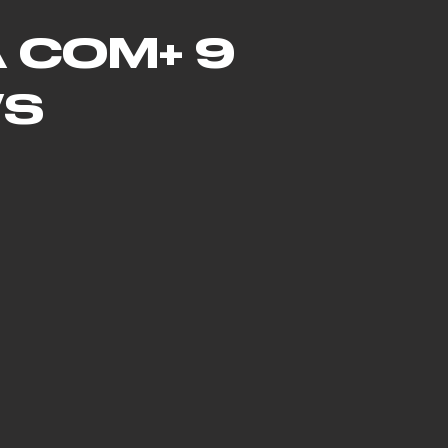
A COM
+ 9
WS