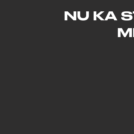
NU KA 
M