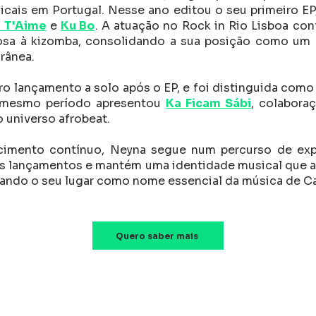
sicais em Portugal. Nesse ano editou o seu primeiro 
 T'Aime
e
Ku Bo
. A atuação no Rock in Rio Lisboa con
a à kizomba, consolidando a sua posição como um d
rânea.
iro lançamento a solo após o EP, e foi distinguida com
 mesmo período apresentou
Ka Ficam Sábi
, colabora
o universo afrobeat.
mento contínuo, Neyna segue num percurso de expa
vos lançamentos e mantém uma identidade musical que al
rmando o seu lugar como nome essencial da música de C
Quero saber mais