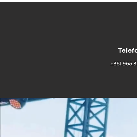
Telef
+351 965 