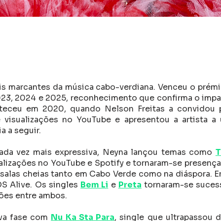
s marcantes da música cabo-verdiana. Venceu o prém
3, 2024 e 2025, reconhecimento que confirma o impac
nteceu em 2020, quando Nelson Freitas a convidou 
 visualizações no YouTube e apresentou a artista a
a a seguir.
da vez mais expressiva, Neyna lançou temas como
T
lizações no YouTube e Spotify e tornaram-se presença 
 salas cheias tanto em Cabo Verde como na diáspora. 
S Alive. Os singles
Bem Li
e
Preta
tornaram-se suces
ções entre ambos.
va fase com
Nu Ka Sta Para
, single que ultrapassou 