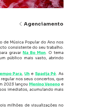
Agenciamento
io de Música Popular do Ano nos
to consistente do seu trabalho.
para gravar
Na Bo Mon
. O tema
 um público mais vasto, abrindo
empo Para
,
Uh
e
Spadja Pé
. As
regular nos seus concertos, que
Em 2023 lançou
Menino Veneno
e
sos imediatos, acumulando mais
dois milhões de visualizações no