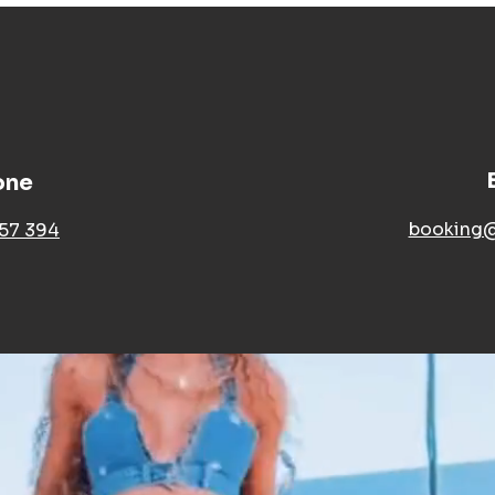
one
booking@
357 394