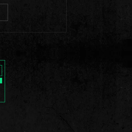
a nos bastidores com Os
ratus