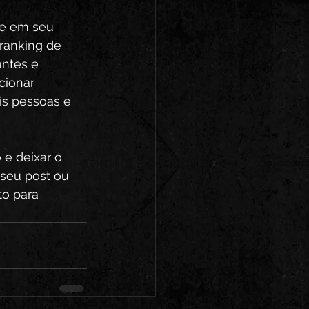
de em seu 
 ranking de 
ntes e 
cionar 
is pessoas e 
e deixar o 
seu post ou 
to para 